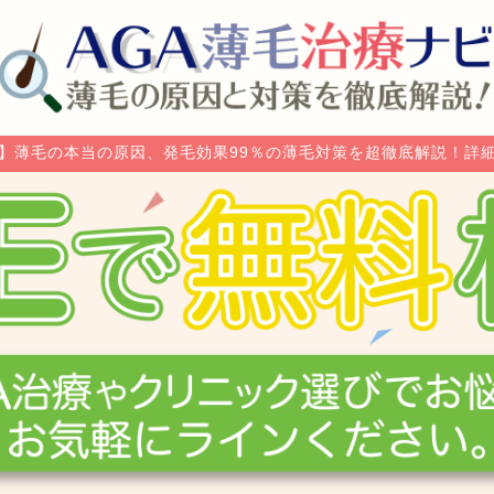
】薄毛の本当の原因、発毛効果99％の薄毛対策を超徹底解説！詳