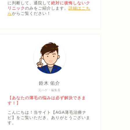
に判断して、通院して
絶対に後悔しないク
リニック
のみをご紹介します。
詳細はこち
ら
からご覧ください！
鈴木 佑介
元ハゲ・編集長
【あなたの薄毛の悩みは必ず解決できま
す！】
こんにちは！当サイト【AGA薄毛治療ナ
ビ】をご覧いただき、ありがとうございま
す。