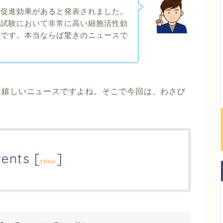
毛促進効果があると発表されました。
の試験において非常に高い細胞活性効
とです。本当ならば驚きのニュースで
は嬉しいニュースですよね。そこで今回は、わさび
tents
[
]
show